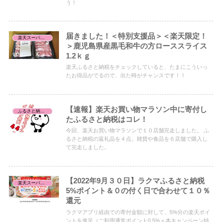
う！
届きました！＜特別支援品＞＜楽天限定！
楽天スーパーセール/お買い物マラソン/お買得品
＞鹿児島県産黒毛和牛の方ローススライス
1.2ｋｇ
楽天ふるさと納税をチェックしていると、たまにこういっ
たお得品がでるので、出た時がチャンスです！！
【速報】楽天お買い物マラソン中に寄付し
ふるさと納税レビュー
たふるさと納税はコレ！
今回、楽天お買い物マラソンで１０店舗完走しました。 ふ
るさと納税の返礼品を４点。雑貨や食品を６店舗で購入し
て完走しました。
【2022年9月３０日】ラクマふるさと納税
楽天スーパーセール/お買い物マラソン/お買得品
5%ポイント＆０の付く日で合わせて１０％
還元
ラクマアプリ経由での寄付金額に対して、5%分の楽天ポイ
ントを進呈（ご利用通常ポイント0.5%＋本キャンペーン特