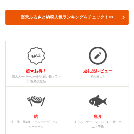
楽天ふるさと納税人気ランキングをチェック！>>
超★お得！
返礼品レビュー
楽天スーパーセール/お買い物マラソ
私の推し！
ン/緊急支援品
肉
魚介
牛・豚・馬刺し・ハンバーグ・ハム・
まぐろ・サーモン・いくら・鰻・カ
ソーセージ
ニ・干物