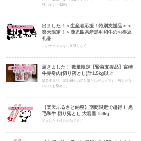
典ポイント4.5%）
出ました！＜生産者応援！特別支援品＞＜
楽天スーパーセール/お買い物マラソン/お買得品
楽天限定！＞鹿児島県産黒毛和牛のお得返
礼品
このチャンスをお見逃しなく～！
届きました！ 数量限定【緊急支援品】宮崎
楽天スーパーセール/お買い物マラソン/お買得品
牛赤身肉(切り落とし)計1.5kg以上
緊急支援品。黒毛和牛の切り落としがお得です。残り少な
いのでお早めに。
【楽天ふるさと納税】期間限定で超得！ 黒
楽天スーパーセール/お買い物マラソン/お買得品
毛和牛 切り落とし 大容量 1.8kg
でました！超お得品です。