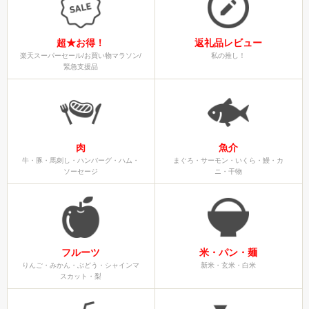
超★お得！
返礼品レビュー
楽天スーパーセール/お買い物マラソン/
私の推し！
緊急支援品
肉
魚介
牛・豚・馬刺し・ハンバーグ・ハム・
まぐろ・サーモン・いくら・鰻・カ
ソーセージ
ニ・干物
フルーツ
米・パン・麺
りんご・みかん・ぶどう・シャインマ
新米・玄米・白米
スカット・梨