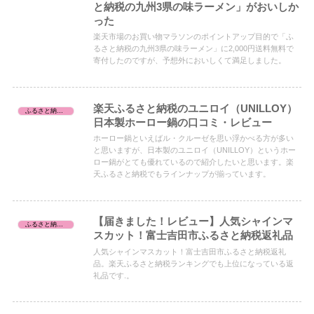
と納税の九州3県の味ラーメン」がおいしか
った
楽天市場のお買い物マラソンのポイントアップ目的で「ふ
るさと納税の九州3県の味ラーメン」に2,000円送料無料で
寄付したのですが、予想外においしくて満足しました。
楽天ふるさと納税のユニロイ（UNILLOY）
ふるさと納税レビュー
日本製ホーロー鍋の口コミ・レビュー
ホーロー鍋といえばル・クルーゼを思い浮かべる方が多い
と思いますが、日本製のユニロイ（UNILLOY）というホー
ロー鍋がとても優れているので紹介したいと思います。楽
天ふるさと納税でもラインナップが揃っています。
【届きました！レビュー】人気シャインマ
ふるさと納税レビュー
スカット！富士吉田市ふるさと納税返礼品
人気シャインマスカット！富士吉田市ふるさと納税返礼
品。楽天ふるさと納税ランキングでも上位になっている返
礼品です.。