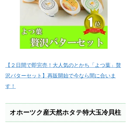
【２日間で即完売！大人気のとかち「よつ葉」贅
沢バターセット】再販開始で今なら間に合いま
す！
オホーツク産天然ホタテ特大玉冷貝柱