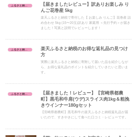
【届きましたレビュー】訳ありお楽しみ り
ふるさと納税レビュー
んご花巻産 5kg
楽天ふるさと納税で寄付した【 お楽しみ りんご】花巻産 詰
め合わせ 5kg (15〜20玉)訳あり 家庭用 ＜先行予約＞が届き
ました！写真と説明でレビューします！
楽天ふるさと納税のお得な返礼品の見つけ
ふるさと納税の始め方
方
実際に楽天ふるさと納税に寄附して届いた品を紹介しなが
ら、お得な返礼品のポイントを紹介していきたいと思いま
す。
【届きました！レビュー】【宮崎県都農
ふるさと納税レビュー
町】黒毛和牛肩(ウデ)スライス肉1kg＆粗挽
きウインナー180gセット
【宮崎県都農町】黒毛和牛の楽天ふるさと納税返礼品が届
いたので、すきやきにして食べた口コミ・レビューです。