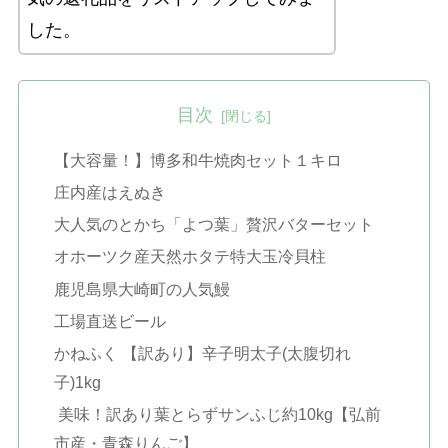
した。
目次
【大容量！】博多和牛焼肉セット１キロ
庄内産はえぬき
大人気のとかち「よつ葉」贅沢バターセット
オホーツク産天然ホタテ特大玉冷貝柱
鹿児島県大崎町の人気鰻
工場直送ビール
かねふく 【訳あり】辛子明太子(太腹切れ
子)1kg
美味！訳あり葉とらずサンふじ約10kg【弘前
市産・青森りんご】