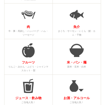
肉
魚介
牛・豚・馬刺し・ハンバーグ・ハム・
まぐろ・サーモン・いくら・鰻・カ
ソーセージ
ニ・干物
フルーツ
米・パン・麺
りんご・みかん・ぶどう・シャインマ
新米・玄米・白米
スカット・梨
ジュース・飲み物
お酒・アルコール
ご当地人気！
ご当地人気！