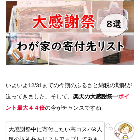
いよいよ12/31までの今期のふるさと納税の期限が
迫ってきました。そして、
楽天の大感謝祭
中
ポイ
ント最大４４倍
の今がチャンスですね。
大感謝祭中に寄付したい高コスパ&人
気の返礼品をリストアップしてみま