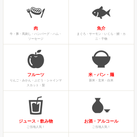
肉
魚介
牛・豚・馬刺し・ハンバーグ・ハム・
まぐろ・サーモン・いくら・鰻・カ
ソーセージ
ニ・干物
フルーツ
米・パン・麺
りんご・みかん・ぶどう・シャインマ
新米・玄米・白米
スカット・梨
ジュース・飲み物
お酒・アルコール
ご当地人気！
ご当地人気！