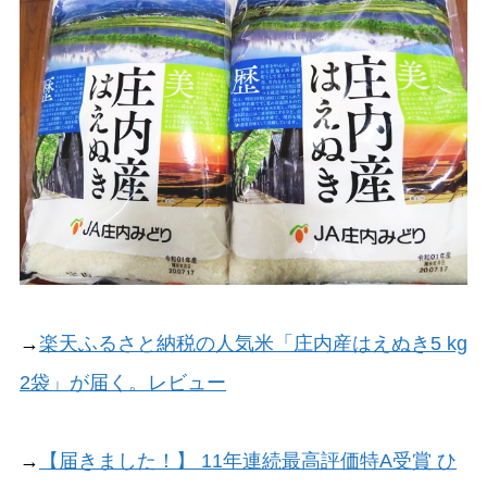
→
楽天ふるさと納税の人気米「庄内産はえぬき5 kg
2袋」が届く。レビュー
→
【届きました！】 11年連続最高評価特A受賞 ひ