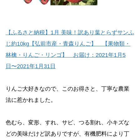
【ふるさと納税】1月 美味！訳あり葉とらずサンふ
じ約10kg【弘前市産・青森りんご】 【果物類・
林檎・りんご・リンゴ】 お届け：2021年1月5
日〜2021年1月31日
りんご大好きなので、このお得さと、丁寧な農業
法に惹かれました。
色むら、変形、すれ、サビ、つる割れ、小キズな
どの美味だけど訳ありですが、有機肥料により丁