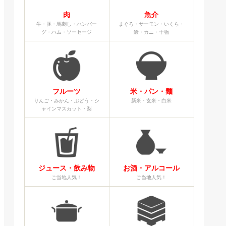
肉
魚介
牛・豚・馬刺し・ハンバー
まぐろ・サーモン・いくら・
グ・ハム・ソーセージ
鰻・カニ・干物
フルーツ
米・パン・麺
りんご・みかん・ぶどう・シ
新米・玄米・白米
ャインマスカット・梨
ジュース・飲み物
お酒・アルコール
ご当地人気！
ご当地人気！