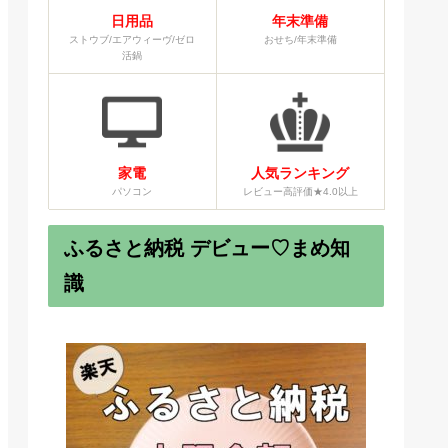
日用品
年末準備
ストウブ/エアウィーヴ/ゼロ
おせち/年末準備
活鍋
家電
人気ランキング
パソコン
レビュー高評価★4.0以上
ふるさと納税 デビュー♡まめ知
識