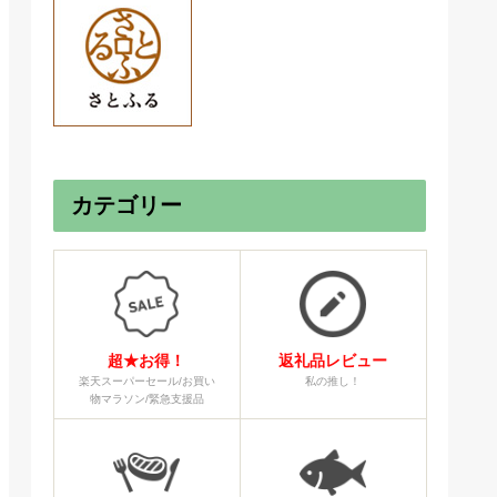
カテゴリー
超★お得！
返礼品レビュー
楽天スーパーセール/お買い
私の推し！
物マラソン/緊急支援品