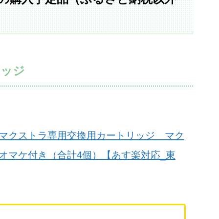
リッジ
マクストラ専用交換用カートリッジ マク
個オマケ付き（合計4個）【あす楽対応_東