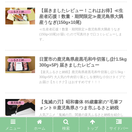
【届きましたレビュー！これはお得】≪生
ふるさと納税レビュー
産者応援！数量・期間限定≫鹿児島県大隅
産うなぎ(150g×10尾)
≪生産者応援！数量・期間限定≫鹿児島県大隅産うなぎ
(150g×10尾)が届いたので写真付きで口コミレビューしま
す。
日置市の鹿児島県産黒毛和牛切落し(計1.5kg
ふるさと納税レビュー
300g×5P) 届きましたレビュー
【楽天ふるさと納税】鹿児島県産黒毛和牛切落し(計1.5kg・
300g×5P) 大人気の牛肉切り落としを便利な小分けタイプで
お届け【カミチク】はおすすめです！！！
【鬼滅の刃】昭和書体 85歳書家の“毛筆フ
鹿児島県
ォント※鹿児島県さつま市ふるさと納税
人気アニメ「鬼滅の刃」関連の楽天ふるさと納税を紹介し
ます。
メニュー
ホーム
検索
トップ
サイドバー