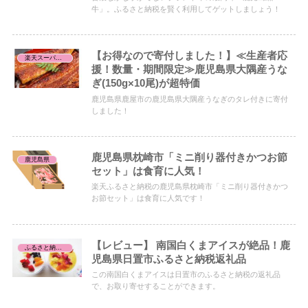
牛」。ふるさと納税を賢く利用してゲットしましょう！
【お得なので寄付しました！】≪生産者応
楽天スーパーセール/お買い物マラソン/お買得品
援！数量・期間限定≫鹿児島県大隅産うな
ぎ(150g×10尾)が超特価
鹿児島県鹿屋市の鹿児島県大隅産うなぎのタレ付きに寄付
しました！
鹿児島県枕崎市「ミニ削り器付きかつお節
鹿児島県
セット」は食育に人気！
楽天ふるさと納税の鹿児島県枕崎市「ミニ削り器付きかつ
お節セット」は食育に人気です！
【レビュー】 南国白くまアイスが絶品！鹿
ふるさと納税レビュー
児島県日置市ふるさと納税返礼品
この南国白くまアイスは日置市のふるさと納税の返礼品
で、お取り寄せすることができます。