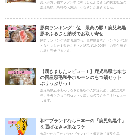
楽天お買い物マラソン中に寄付したふるさと納税返礼品の
鹿児島県大崎町の人気鰻（うなぎ）が届きました。
豚肉ランキング１位！最高の豚！鹿児島黒
肉
豚をふるさと納税でお取り寄せ
豚肉ランキング消費者編でも、鹿児島黒豚がランキング1位
となりました！楽天ふるさと納税で10,000円～の寄付額で
お取り寄せできます。
【届きましたレビュー！】鹿児島県志布志
ふるさと納税レビュー
の国産黒毛和牛ホルモンのもつ鍋セット
ぷりっぷりっ！
鹿児島県志布志のふるさと納税の人気返礼品、国産黒毛和
牛ホルモンのもつ鍋セットが届いたのでクチコミレビュー
します。
和牛ブランドなら日本一の『鹿児島黒牛』
肉
を選ばなきゃ損なワケ
普段なかな手がでないブランド牛の最高峰「鹿児島黒