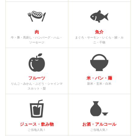
肉
魚介
牛・豚・馬刺し・ハンバーグ・ハム・
まぐろ・サーモン・いくら・鰻・カ
ソーセージ
ニ・干物
フルーツ
米・パン・麺
りんご・みかん・ぶどう・シャインマ
新米・玄米・白米
スカット・梨
ジュース・飲み物
お酒・アルコール
ご当地人気！
ご当地人気！