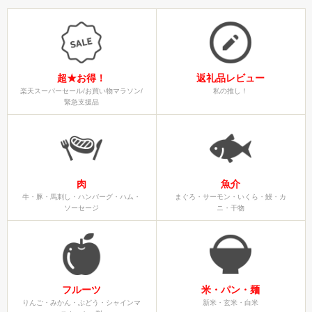
超★お得！
返礼品レビュー
楽天スーパーセール/お買い物マラソン/
私の推し！
緊急支援品
肉
魚介
牛・豚・馬刺し・ハンバーグ・ハム・
まぐろ・サーモン・いくら・鰻・カ
ソーセージ
ニ・干物
フルーツ
米・パン・麺
りんご・みかん・ぶどう・シャインマ
新米・玄米・白米