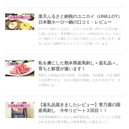
楽天ふるさと納税のユニロイ（UNILLOY）
ふるさと納税レビュー
日本製ホーロー鍋の口コミ・レビュー
ホーロー鍋といえばル・クルーゼを思い浮かべる方が多い
と思いますが、日本製のユニロイ（UNILLOY）というホー
ロー鍋がとても優れているので紹介したいと思います。楽
天ふるさと納税でもラインナップが揃っています。
私を虜にした熊本県産馬刺し＜返礼品＞。
熊本県
育ちと鮮度が違います！
馬刺しの産地は1位が熊本、2位福島、3位青森、4 位 福岡、
５位長野ですが、やはり熊本の馬刺しがおすすめです。そ
の理由とは・・・
【返礼品届きましたレビュー】菅乃屋の国
ふるさと納税レビュー
産馬刺し 今年リピート３回目！！
熊本県御船町のふるさと納税返礼品。ミシュランにも登録
される名店の菅乃屋より熊本馬刺しが届きました。