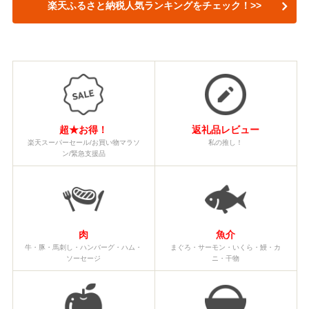
楽天ふるさと納税人気ランキングをチェック！>>
超★お得！
返礼品レビュー
楽天スーパーセール/お買い物マラソ
私の推し！
ン/緊急支援品
肉
魚介
牛・豚・馬刺し・ハンバーグ・ハム・
まぐろ・サーモン・いくら・鰻・カ
ソーセージ
ニ・干物