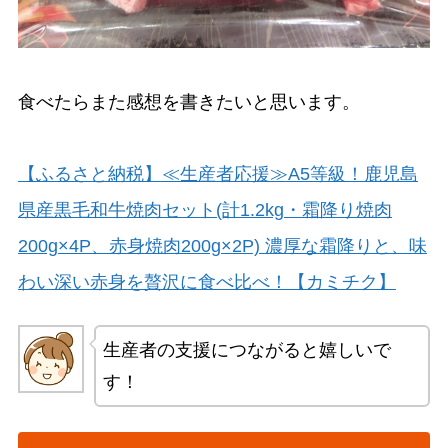
食べたらまた感想を書きたいと思います。
【ふるさと納税】≪生産者応援≫A5等級！鹿児島
県産黒毛和牛焼肉セット(計1.2kg・霜降り焼肉
200g×4P、赤身焼肉200g×2P) 濃厚な霜降りと、味
わい深い赤身を贅沢に食べ比べ！【カミチク】
生産者の支援につながると嬉しいで
す！