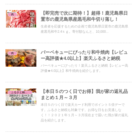
【即完売で次に期待！】超得！鹿児島県日
肉
置市の鹿児島県産黒毛和牛切り落し！
生産者を応援するための企画で鹿児島県日置市の鹿児島県
産黒毛和牛2.4ｋｇ。寄付額なんと、10,000...
バーベキューにぴったり和牛焼肉【レビュ
肉
ー高評価★4.0以上】楽天ふるさと納税
バーベキューにぴったり！楽天ふるさと納税【レビュー高
評価★4.0以上】和牛焼肉を紹介します。
【本日５のつく日でお得】我が家の返礼品
ふるさと納税レビュー
まとめ１月～３月
本日５のつく日で楽天カード利用でポイント５倍デーで
す。ふるさと納税も対象です。お得な日をお見逃しな
く！！２０２１年１月～３月現在まで届いた我が家の返礼
品を紹介します。