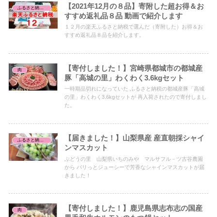
【2021年12月の８品】寄附した超お得＆お
ふるさと納税レビュー
すすめ返礼品８品 動画で紹介します
１２月の楽天ふるさと納税で選んだ（寄附した）お得＆お
すすめ返礼品８品を紹介します。
【寄付しました！】宮崎県都城市の都城産
肉
豚「高城の里」わくわく3.6kgセット
一時期品切れになっていた ふるさと納税の都城産豚「高城
の里」わくわく3.6kgセットが 再入荷されたので寄付しまし
た。
【届きました！】山梨県産 産直朝採シャイ
ふるさと納税レビュー
ンマスカット
ぶどうの里 山梨県いちのみや マルサフル－ツ古谷農園
から パリっとジューシーで芳香なシャインマスカットが届
きました！
【寄付しました！】鹿児島県志布志の国産
肉