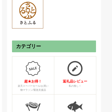
カテゴリー
超★お得！
返礼品レビュー
楽天スーパーセール/お買い
私の推し！
物マラソン/緊急支援品