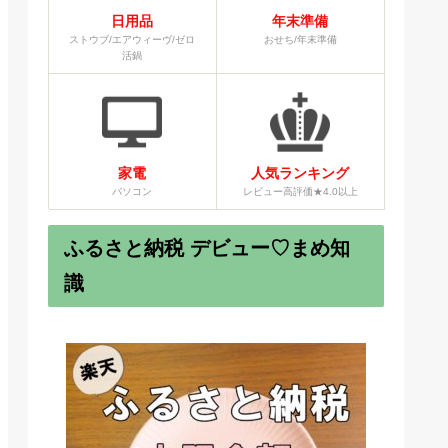
日用品
年末準備
ストウブ/エアウィーヴ/ゼロ
おせち/年末準備
活鍋
家電
人気ランキング
パソコン
レビュー高評価★4.0以上
ふるさと納税 デビュー♡まめ知
識