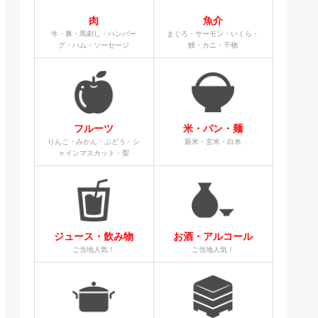
肉
魚介
牛・豚・馬刺し・ハンバー
まぐろ・サーモン・いくら・
グ・ハム・ソーセージ
鰻・カニ・干物
フルーツ
米・パン・麺
りんご・みかん・ぶどう・シ
新米・玄米・白米
ャインマスカット・梨
ジュース・飲み物
お酒・アルコール
ご当地人気！
ご当地人気！