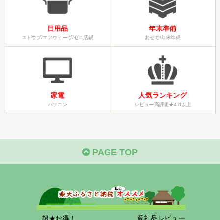
日用品
年末準備
ストウブ/エアウィーヴ/ゼロ活鍋
おせち/年末準備
家電
人気ランキング
パソコン
レビュー高評価★4.0以上
PAGE TOP
超★お得！
返礼品レビュー