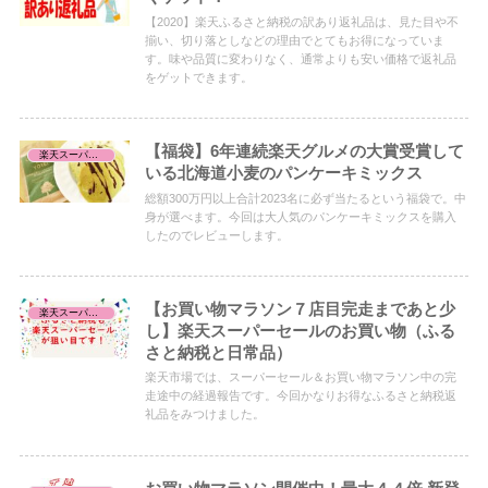
【2020】楽天ふるさと納税の訳あり返礼品は、見た目や不
揃い、切り落としなどの理由でとてもお得になっていま
す。味や品質に変わりなく、通常よりも安い価格で返礼品
をゲットできます。
【福袋】6年連続楽天グルメの大賞受賞して
楽天スーパーセール/お買い物マラソン/お買得品
いる北海道小麦のパンケーキミックス
総額300万円以上合計2023名に必ず当たるという福袋で。中
身が選べます。今回は大人気のパンケーキミックスを購入
したのでレビューします。
【お買い物マラソン７店目完走まであと少
楽天スーパーセール/お買い物マラソン/お買得品
し】楽天スーパーセールのお買い物（ふる
さと納税と日常品）
楽天市場では、スーパーセール＆お買い物マラソン中の完
走途中の経過報告です。今回かなりお得なふるさと納税返
礼品をみつけました。