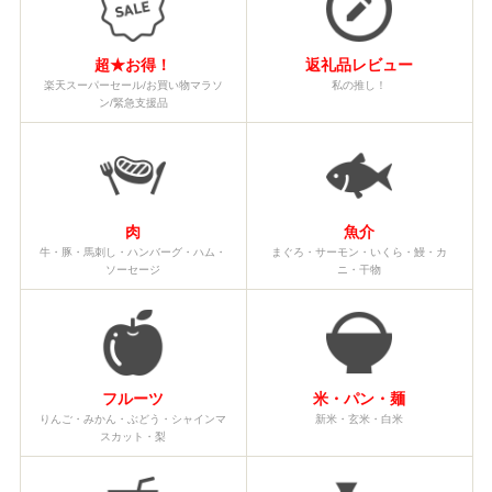
超★お得！
返礼品レビュー
楽天スーパーセール/お買い物マラソ
私の推し！
ン/緊急支援品
肉
魚介
牛・豚・馬刺し・ハンバーグ・ハム・
まぐろ・サーモン・いくら・鰻・カ
ソーセージ
ニ・干物
フルーツ
米・パン・麺
りんご・みかん・ぶどう・シャインマ
新米・玄米・白米
スカット・梨