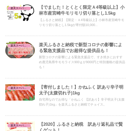
【でました！とくとく限定Ａ4等級以上】小
楽天スーパーセール/お買い物マラソン/お買得品
林市産宮崎牛モリモリ切り落とし1.5kg
【ふるさと納税】【限定・Ａ4等級以上】小林市産宮崎牛モ
リモリ切り落とし1.5kgが寄付額10,000...
楽天ふるさと納税で新型コロナの影響によ
楽天スーパーセール/お買い物マラソン/お買得品
る緊急支援品でお超得な提供品も！
新型コロナの影響による緊急支援品で、すき焼きにおすす
め鹿児島県牛モモライス900ｇが9000円と特別価格の提供品
も！
【寄付しました！】かねふく 訳あり辛子明
楽天スーパーセール/お買い物マラソン/お買得品
太子(太腹切れ子)1kg
自宅用なのでお得な「かねふく 【訳あり】辛子明太子(太腹
切れ子)1kg」を楽天ふるさと納税でチョイス。
【2020】ふるさと納税 訳あり返礼品で賢
楽天スーパーセール/お買い物マラソン/お買得品
くゲット！