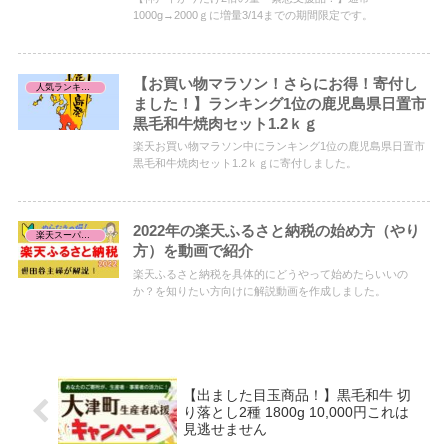
1000g→2000ｇに増量3/14までの期間限定です。
【お買い物マラソン！さらにお得！寄付し
人気ランキング
ました！】ランキング1位の鹿児島県日置市
黒毛和牛焼肉セット1.2ｋｇ
楽天お買い物マラソン中にランキング1位の鹿児島県日置市
黒毛和牛焼肉セット1.2ｋｇに寄付しました。
2022年の楽天ふるさと納税の始め方（やり
楽天スーパーセール/お買い物マラソン/お買得品
方）を動画で紹介
楽天ふるさと納税を具体的にどうやって始めたらいいの
か？を知りたい方向けに解説動画を作成しました。
【出ました目玉商品！】黒毛和牛 切
り落とし2種 1800g 10,000円これは
見逃せません