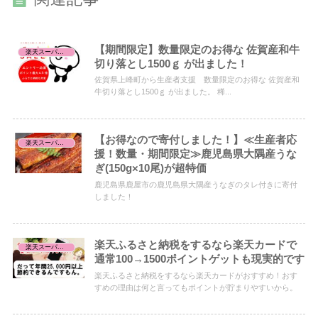
【期間限定】数量限定のお得な 佐賀産和牛
楽天スーパーセール/お買い物マラソン/お買得品
切り落とし1500ｇ が出ました！
佐賀県上峰町から生産者支援 数量限定のお得な 佐賀産和
牛切り落とし1500ｇ が出ました。 稀...
【お得なので寄付しました！】≪生産者応
楽天スーパーセール/お買い物マラソン/お買得品
援！数量・期間限定≫鹿児島県大隅産うな
ぎ(150g×10尾)が超特価
鹿児島県鹿屋市の鹿児島県大隅産うなぎのタレ付きに寄付
しました！
楽天ふるさと納税をするなら楽天カードで
楽天スーパーセール/お買い物マラソン/お買得品
通常100→1500ポイントゲットも現実的です
楽天ふるさと納税をするなら楽天カードがおすすめ！おす
すめの理由は何と言ってもポイントが貯まりやすいから。