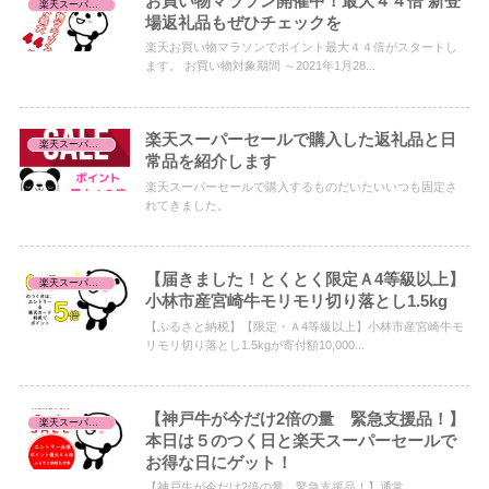
お買い物マラソン開催中！最大４４倍 新登
楽天スーパーセール/お買い物マラソン/お買得品
場返礼品もぜひチェックを
楽天お買い物マラソンでポイント最大４４倍がスタートし
ます。 お買い物対象期間 ～2021年1月28...
楽天スーパーセールで購入した返礼品と日
楽天スーパーセール/お買い物マラソン/お買得品
常品を紹介します
楽天スーパーセールで購入するものだいたいいつも固定さ
れてきました。
【届きました！とくとく限定Ａ4等級以上】
楽天スーパーセール/お買い物マラソン/お買得品
小林市産宮崎牛モリモリ切り落とし1.5kg
【ふるさと納税】【限定・Ａ4等級以上】小林市産宮崎牛モ
リモリ切り落とし1.5kgが寄付額10,000...
【神戸牛が今だけ2倍の量 緊急支援品！】
楽天スーパーセール/お買い物マラソン/お買得品
本日は５のつく日と楽天スーパーセールで
お得な日にゲット！
【神戸牛が今だけ2倍の量 緊急支援品！】通常