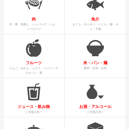
肉
魚介
牛・豚・馬刺し・ハンバーグ・ハム・
まぐろ・サーモン・いくら・鰻・カ
ソーセージ
ニ・干物
フルーツ
米・パン・麺
りんご・みかん・ぶどう・シャインマ
新米・玄米・白米
スカット・梨
ジュース・飲み物
お酒・アルコール
ご当地人気！
ご当地人気！