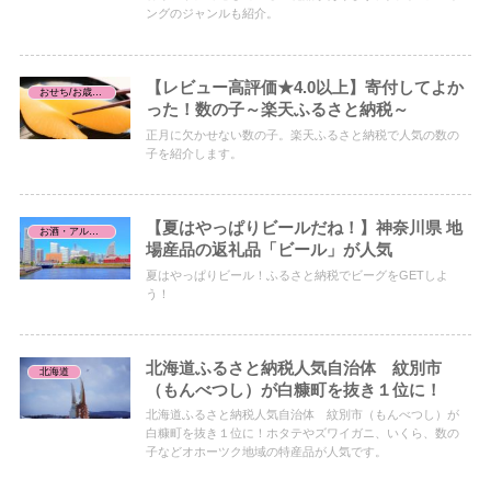
ングのジャンルも紹介。
【レビュー高評価★4.0以上】寄付してよか
おせち/お歳暮お中元
った！数の子～楽天ふるさと納税～
正月に欠かせない数の子。楽天ふるさと納税で人気の数の
子を紹介します。
【夏はやっぱりビールだね！】神奈川県 地
お酒・アルコール
場産品の返礼品「ビール」が人気
夏はやっぱりビール！ふるさと納税でビーグをGETしよ
う！
北海道ふるさと納税人気自治体 紋別市
北海道
（もんべつし）が白糠町を抜き１位に！
北海道ふるさと納税人気自治体 紋別市（もんべつし）が
白糠町を抜き１位に！ホタテやズワイガニ、いくら、数の
子などオホーツク地域の特産品が人気です。