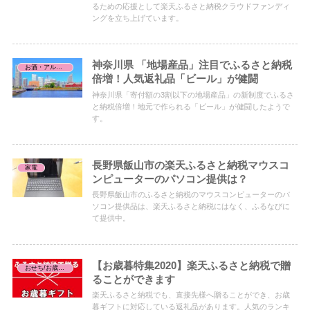
るための応援として楽天ふるさと納税クラウドファンディ
ングを立ち上げています。
神奈川県 「地場産品」注目でふるさと納税
お酒・アルコール
倍増！人気返礼品「ビール」が健闘
神奈川県「寄付額の3割以下の地場産品」の新制度でふるさ
と納税倍増！地元で作られる「ビール」が健闘したようで
す。
長野県飯山市の楽天ふるさと納税マウスコ
家電
ンピューターのパソコン提供は？
長野県飯山市のふるさと納税のマウスコンピューターのパ
ソコン提供品は、楽天ふるさと納税にはなく、ふるなびに
て提供中。
【お歳暮特集2020】楽天ふるさと納税で贈
おせち/お歳暮お中元
ることができます
楽天ふるさと納税でも、直接先様へ贈ることができ、お歳
暮ギフトに対応している返礼品があります。人気のランキ