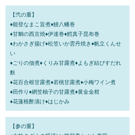
【弐の重】
♦能登なまこ旨煮♦鰻八幡巻
♦甘鯛の西京焼♦伊達巻♦鱈真子昆布巻
♦わかさぎ揚げ♦松笠いか雲丹焼き♦帆立くんせ
い
♦ごりの佃煮♦くりみ甘露煮♦よもぎ結びすだれ
麩
♦花百合根甘露煮♦若桃甘露煮♦小梅ワイン煮
♦田作り♦網笠柚子の甘露煮♦黄金金柑
♦花蓮根酢漬け♦はじかみ
【参の重】