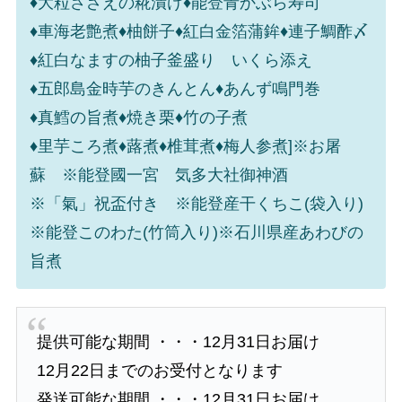
♦大粒さざえの糀漬け♦能登青かぶら寿司
♦車海老艶煮♦柚餅子♦紅白金箔蒲鉾♦連子鯛酢〆
♦紅白なますの柚子釜盛り いくら添え
♦五郎島金時芋のきんとん♦あんず鳴門巻
♦真鱈の旨煮♦焼き栗♦竹の子煮
♦里芋ころ煮♦蕗煮♦椎茸煮♦梅人参煮]※お屠
蘇 ※能登國一宮 気多大社御神酒
※「氣」祝盃付き ※能登産干くちこ(袋入り)
※能登このわた(竹筒入り)※石川県産あわびの
旨煮
提供可能な期間 ・・・12月31日お届け
12月22日までのお受付となります
発送可能な期間 ・・・12月31日お届け