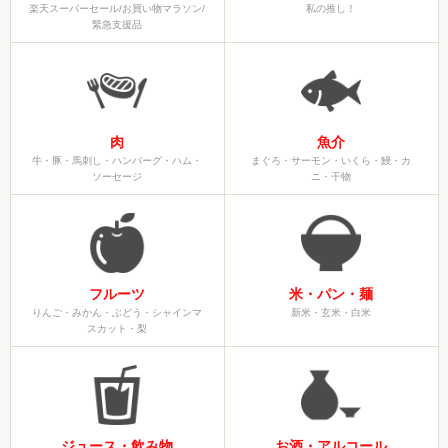
楽天スーパーセール/お買い物マラソン/
私の推し！
緊急支援品
肉
魚介
牛・豚・馬刺し・ハンバーグ・ハム・
まぐろ・サーモン・いくら・鰻・カ
ソーセージ
ニ・干物
フルーツ
米・パン・麺
りんご・みかん・ぶどう・シャインマ
新米・玄米・白米
スカット・梨
ジュース・飲み物
お酒・アルコール