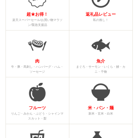
超★お得！
返礼品レビュー
楽天スーパーセール/お買い物マラソ
私の推し！
ン/緊急支援品
肉
魚介
牛・豚・馬刺し・ハンバーグ・ハム・
まぐろ・サーモン・いくら・鰻・カ
ソーセージ
ニ・干物
フルーツ
米・パン・麺
りんご・みかん・ぶどう・シャインマ
新米・玄米・白米
スカット・梨