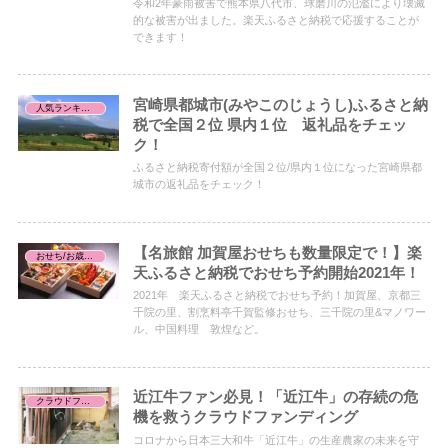
令和2年豪雨被害で熊本県八代市、球磨川の氾濫により壊滅
的な被害が出ました。楽天ふるさと納税で応援することが
できます！
宮崎県都城市(みやこのじょうし)ふるさと納
人気ランキング
税で全国２位 県内１位 返礼品をチェッ
ク！
ふるさと納税寄付額が全国２位/県内１位になった宮崎県都
城市の返礼品をチェック！
【名旅館 加賀屋おせちも数量限定で！】楽
おせち/お歳暮お中元
天ふるさと納税でおせち予約開始2021年！
2021年 楽天ふるさと納税でおせち予約！加賀屋、京都三
千院の里、割烹料亭千賀監修おせち、三千院の里&マノワー
ル、中国料理 敦煌など。
近江牛ファン必見！「近江牛」の存続の危
クラウドファンディング
機を救うクラウドファンディング
コロナから日本三大和牛「近江牛」の生産農家の未来を守