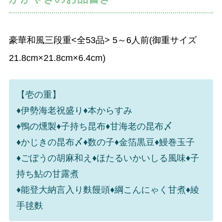
豪華和風三段重<全53品> 5～6人前(御重サイズ
21.8cm×21.8cm×6.4cm)
【壱の重】
♦伊勢海老祝盛り♦本からすみ
♦鴨の燻製♦子持ち昆布♦甘海老の昆布〆
♦かじきの昆布〆♦数の子♦金箔黒豆♦鰻巻玉子
♦ごぼうの胡麻和え♦ほたるいかいしる風味♦子
持ち鮎の甘露煮
♦能登大納言入り麩饅頭♦綱こんにゃく甘煮♦綾
手毬麩