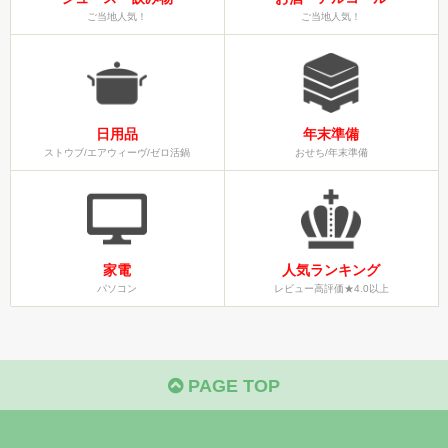
ご当地人気！
ご当地人気！
日用品
年末準備
ストウブ/エアウィーヴ/ゼロ活鍋
おせち/年末準備
家電
人気ランキング
パソコン
レビュー高評価★4.0以上
PAGE TOP