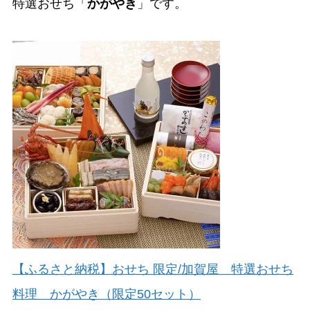
特選おせち「
かがやき
」です。
【ふるさと納税】おせち 限定/加賀屋 特選おせち
料理 かがやき（限定50セット）