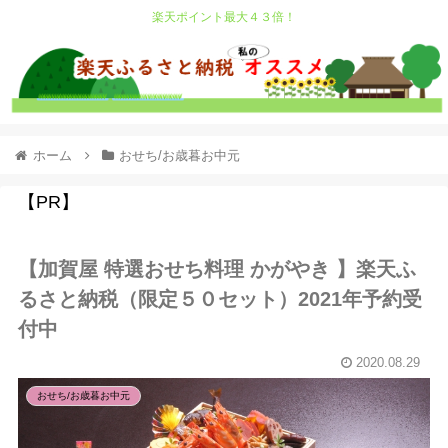
楽天ポイント最大４３倍！
ホーム
おせち/お歳暮お中元
【PR】
【加賀屋 特選おせち料理 かがやき 】楽天ふ
るさと納税（限定５０セット）2021年予約受
付中
2020.08.29
おせち/お歳暮お中元