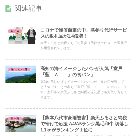
関連記事
コロナで帰省自粛の中、墓参り代行サービ
自治体
スの返礼品が1.4倍増！
楽天ふるさと納税でも「お墓参り代行サービス」の返礼品
が用意されています。
高知の海イメージしたパンが人気「室戸
米・パン・麺
『藍―Ａｉ―』の食パン」
高知の美しい海をイメージしたパンが「見た目が涼しげ」
と人気です。その名も「室戸『藍―Ａｉ―』の食パン」で
す。室戸市の楽天ふるさと納税の返礼品でもお取り寄せで
きます。
【熊本八代市豪雨被害】楽天ふるさと納税
熊本県
で寄付で応援 A4/A5ランク黒毛和牛 切落し
1.1kgがランキング１位に