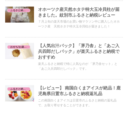
オホーツク産天然ホタテ特大玉冷貝柱が届
ふるさと納税レビュー
きました。紋別市ふるさと納税レビュー
７月上旬の楽天市場のお買い物マラソン中に購入したオホ
ーツク産 天然ホタテ特大玉冷貝柱が届きました！
【人気出汁パック】「茅乃舎」と「あご入
おせち/お歳暮お中元
兵四郎だしパック」が楽天ふるさと納税で
おすすめ
楽天ふるさと納税で特に人気なのが 「茅乃舎セット」と
「あご入兵四郎だしパック」です。
【レビュー】 南国白くまアイスが絶品！鹿
ふるさと納税レビュー
児島県日置市ふるさと納税返礼品
この南国白くまアイスは日置市のふるさと納税の返礼品
で、お取り寄せすることができます。